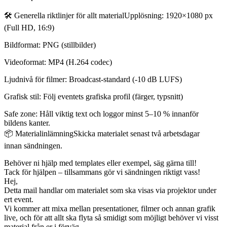
🛠️ Generella riktlinjer för allt materialUpplösning: 1920×1080 px
(Full HD, 16:9)
Bildformat: PNG (stillbilder)
Videoformat: MP4 (H.264 codec)
Ljudnivå för filmer: Broadcast-standard (-10 dB LUFS)
Grafisk stil: Följ eventets grafiska profil (färger, typsnitt)
Safe zone: Håll viktig text och loggor minst 5–10 % innanför
bildens kanter.
📦 MaterialinlämningSkicka materialet senast två arbetsdagar
innan sändningen.
Behöver ni hjälp med templates eller exempel, säg gärna till!
Tack för hjälpen – tillsammans gör vi sändningen riktigt vass!
Hej,
Detta mail handlar om materialet som ska visas via projektor under
ert event.
Vi kommer att mixa mellan presentationer, filmer och annan grafik
live, och för att allt ska flyta så smidigt som möjligt behöver vi visst
material från er i förväg.