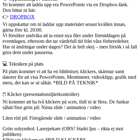
Ni kommer att ladda upp era PowerPoints via en Dropbox-länk.
Den hittar ni här:
👉
DROPBOX
Vi uppskattar om ni laddar upp materialet senast kvällen innan,
gärna före kl. 20:00.
Vi försöker undvika att ta emot nya filer under förmiddagen på
eventdagen, eftersom det tar värdefull tid från våra förberedelser.
Har ni ändringar under dagen? Det är helt okej – men försök i så fall
göra dem under pauserna.
💻 Tekniken på plats
På plats kommer vi att ha en bildmixer, klickers, skärmar samt
datorer för att visa PowerPoints, Mentimeter, videoklipp, grafik med
mera, det kan se ut såhär. *BILD PÅ TEKNIK*
🖱️ Klicker (presentationsfjärrkontroller)
Ni kommer att ha två klickers på scen, ifall ni är flera. De funkar
såhär:Stor grön pil: Nästa slide / animation / video
Liten röd pil: Föregående slide / animation / video
Grön solsymbol: Laserpekare (OBS! Starkt ljus – rikta ej mot
publiken)
Såhär ser klickern ut: *BILD KLICKER*