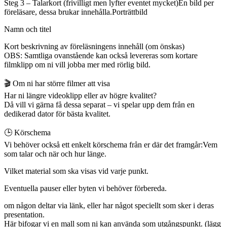
Steg 3 – Talarkort (frivilligt men lyfter eventet mycket)En bild per
föreläsare, dessa brukar innehålla.Porträttbild
Namn och titel
Kort beskrivning av föreläsningens innehåll (om önskas)
OBS: Samtliga ovanstående kan också levereras som kortare
filmklipp om ni vill jobba mer med rörlig bild.
🎬 Om ni har större filmer att visa
Har ni längre videoklipp eller av högre kvalitet?
Då vill vi gärna få dessa separat – vi spelar upp dem från en
dedikerad dator för bästa kvalitet.
🕒 Körschema
Vi behöver också ett enkelt körschema från er där det framgår:Vem
som talar och när och hur länge.
Vilket material som ska visas vid varje punkt.
Eventuella pauser eller byten vi behöver förbereda.
om någon deltar via länk, eller har något speciellt som sker i deras
presentation.
Här bifogar vi en mall som ni kan använda som utgångspunkt. (lägg