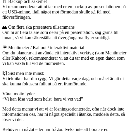
📄 Backup och säkerhet
Vi rekommenderar att ni tar med er en backup av presentationen på
ett USB-minne, ifall något mot förmodan skulle gå fel med
filöverföringen.
👥 Om flera ska presentera tillsammans
Om ni är flera talare som delar på en presentation, säg gärna till
innan, så vi kan säkerställa att övergångarna flyter smidigt.
💬 Mentimeter / Kahoot / interaktivt material
Om du planerar att använda ett interaktivt verktyg (som Mentimeter
eller Kahoot), rekommenderar vi att du tar med en egen dator, som
vi kan växla till vid de momenten.
🙌 Sist men inte minst:
Vi tekniker har din rygg. Vi gör detta varje dag, och målet är att ni
ska kunna fokusera fullt ut på ert framförande.
Vårat motto lyder
“Vi kan lösa vad som helst, bara vi vet vad”
Med detta menar vi att vi är lösningsorienterade, ofta når dock inte
informationen oss, har ni något speciellt i åtanke, meddela detta, så
löser vi det.
Behöver ni något eller har frågor, tveka inte att höra av er.