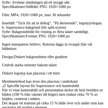
Syfte: Avslutar sändningen på ett snyggt sätt.
Specifikationer:Stillbild: PNG 1920×1080 px
Film: MP4, 1920×1080 px, max 30 sekunder
Innehåll: “Tack för att ni deltog”, “På återseende”, logotyp/slogan.
6. Supersource-bakgrund (för split-screen)
Syfte: Bakgrundsbild för visning av flera talare samtidigt.
Specifikationer:Format: PNG 1920×1080 px
Ingen transparens behövs. Rutorna läggs in ovanpå från vår
bildmixer.
Design:Diskret bakgrundston eller gradient
Undvik starka mönster bakom talare
Diskret logotyp kan placeras i ett hörn
Mentimeterkod kan även den placeras i underkant
📐 Specifik layout för Supersource och kamerabild
När vi visar kamerabild och presentation täcker de hela bredden av
bilden (100 % från vänster till höger) men endast cirka 70 % av
höjden, centrerat i mitten.
Det skapar ett tomrum på cirka 15 % både över och under som kan
användas till grafiska element.