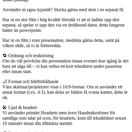
Använder ni egna typsnitt? Skicka gärna med dem i en separat fil.
Har ni en stor film i hög kvalité föreslår vi att ni laddar upp den
separat, så spelar vi upp den via en dedikerad dator, detta fungerar
bättre än powerpoint.
Har ni en film i eran presentation, meddela gärna detta, samt på
vilken slide, så vi är förberedda.
🔁 Ordning och testkörning
Om du vill provköra din presentation innan eventet drar igång är det
bara att säga till – vi kan ordna ett kort tekniktest under pauserna
eller innan start.
📐 Format och bildförhållande
Våra skärmar/projektorer visar i 16:9-format. Om ni använder ett
annat format (t.ex. 4:3), kan delar av bilden få svarta kanter, detta är
ok.
🎤 Ljud & headset
Vi använder primärt Headsets men även Handmikrofoner för
samtliga som talar på scen, för headsets, kom till teknikbåset senast
10 minuter innan din tilltänkta starttid.