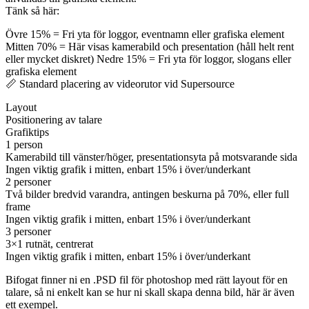
Tänk så här:
Övre 15% = Fri yta för loggor, eventnamn eller grafiska element
Mitten 70% = Här visas kamerabild och presentation (håll helt rent
eller mycket diskret) Nedre 15% = Fri yta för loggor, slogans eller
grafiska element
📏 Standard placering av videorutor vid Supersource
Layout
Positionering av talare
Grafiktips
1 person
Kamerabild till vänster/höger, presentationsyta på motsvarande sida
Ingen viktig grafik i mitten, enbart 15% i över/underkant
2 personer
Två bilder bredvid varandra, antingen beskurna på 70%, eller full
frame
Ingen viktig grafik i mitten, enbart 15% i över/underkant
3 personer
3×1 rutnät, centrerat
Ingen viktig grafik i mitten, enbart 15% i över/underkant
Bifogat finner ni en .PSD fil för photoshop med rätt layout för en
talare, så ni enkelt kan se hur ni skall skapa denna bild, här är även
ett exempel.