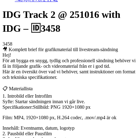
IDG Track 2 @ 251016 with
IDG – 🆔3458
3458
🎥 Komplett brief för grafikmaterial till livestream-sändning
Hej!
För att bygga en snygg, tydlig och professionell sändning behöver vi
få in följande grafik- och videomaterial från er i god tid.
Här är en översikt över vad vi behöver, samt instruktioner om format
och tekniska specifikationer.
📋 Materiallista
1. Introbild eller Introfilm
Syfte: Startar sändningen innan vi går live.
Specifikationer:Stillbild: PNG 1920×1080 px
Film: MP4, 1920×1080 px, H.264 codec, .mov/.mp4 är ok
Innehåll: Eventnamn, datum, logotyp
2. Pausbild eller Pausfilm