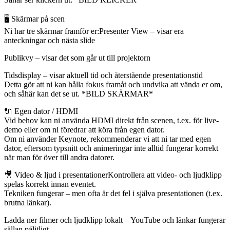
🖥️ Skärmar på scen
Ni har tre skärmar framför er:Presenter View – visar era
anteckningar och nästa slide
Publikvy – visar det som går ut till projektorn
Tidsdisplay – visar aktuell tid och återstående presentationstid
Detta gör att ni kan hålla fokus framåt och undvika att vända er om,
och såhär kan det se ut. *BILD SKÄRMAR*
🔌 Egen dator / HDMI
Vid behov kan ni använda HDMI direkt från scenen, t.ex. för live-
demo eller om ni föredrar att köra från egen dator.
Om ni använder Keynote, rekommenderar vi att ni tar med egen
dator, eftersom typsnitt och animeringar inte alltid fungerar korrekt
när man för över till andra datorer.
🎥 Video & ljud i presentationerKontrollera att video- och ljudklipp
spelas korrekt innan eventet.
Tekniken fungerar – men ofta är det fel i själva presentationen (t.ex.
brutna länkar).
Ladda ner filmer och ljudklipp lokalt – YouTube och länkar fungerar
sällan pålitligt.