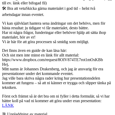
till ev. länk eller bifogad fil)
🛠️ Bra att vetaSkicka gärna materialet i god tid – helst två
arbetsdagar innan eventet.
Vi kan självklart hantera sena ändringar om det behövs, men för
bästa resultat: ju tidigare vi får materialet, desto bättre.
Har ni några frågor, funderingar eller behöver hjälp att sätta ihop
materialet, hör av er!
Vi är här för att göra processen så smidig som möjligt.
Det finns även en guide de kan läsa här:
Och sist men inte minst en länk för allt material:
https://www.dropbox.com/request/8OIV874TE7rot1mOsKBb
Hej,
Mitt namn är Johannes Drakenberg, och jag är ansvarig för era
presentationer under det kommande eventet.
Jag ville bara skriva några rader kring hur presentationsdelen
kommer att fungera – så att ni känner er trygga och slipper tänka på
tekniken.
Först och främst så är det bra om ni fyller i detta formulär, så vi har
bättre koll på vad ni kommer att göra under eran presentation:
LÄNK
🎯 Uppladdning av material