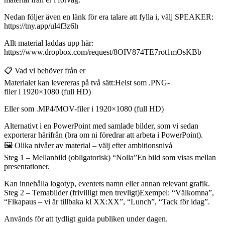
Nedan följer även en länk för era talare att fylla i, välj SPEAKER:
https://tny.app/ul4f3z6h
Allt material laddas upp här:
https://www.dropbox.com/request/8OIV874TE7rot1mOsKBb
📋 Vad vi behöver från er
Materialet kan levereras på två sätt:Helst som .PNG-
filer i 1920×1080 (full HD)
Eller som .MP4/MOV-filer i 1920×1080 (full HD)
Alternativt i en PowerPoint med samlade bilder, som vi sedan
exporterar härifrån (bra om ni föredrar att arbeta i PowerPoint).
🖼️ Olika nivåer av material – välj efter ambitionsnivå
Steg 1 – Mellanbild (obligatorisk) “Nolla”En bild som visas mellan
presentationer.
Kan innehålla logotyp, eventets namn eller annan relevant grafik.
Steg 2 – Temabilder (frivilligt men trevligt)Exempel: “Välkomna”,
“Fikapaus – vi är tillbaka kl XX:XX”, “Lunch”, “Tack för idag”.
Används för att tydligt guida publiken under dagen.