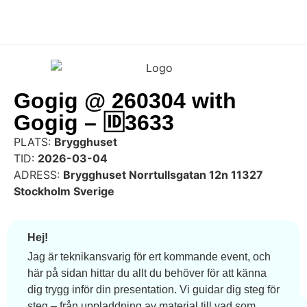
Gogig @ 260304 with
Gogig – 🆔3633
PLATS:
Brygghuset
TID:
2026-03-04
ADRESS:
Brygghuset Norrtullsgatan 12n 11327
Stockholm Sverige
Hej!
Jag är teknikansvarig för ert kommande event, och
här på sidan hittar du allt du behöver för att känna
dig trygg inför din presentation. Vi guidar dig steg för
steg – från uppladdning av material till vad som