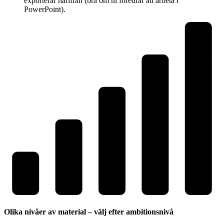
exporterar härifrån (bra om ni föredrar att arbeta i
PowerPoint).
Olika nivåer av material – välj efter ambitionsnivå