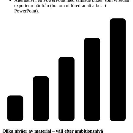
Alternativt i en PowerPoint med samlade bilder, som vi sedan
exporterar härifrån (bra om ni föredrar att arbeta i
PowerPoint).
Olika nivåer av material – välj efter ambitionsnivå