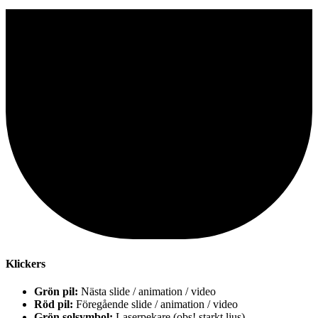
Klickers
Grön pil:
Nästa slide / animation / video
Röd pil:
Föregående slide / animation / video
Grön solsymbol:
Laserpekare (obs! starkt ljus)