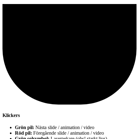
Klickers
Grön pil:
Nästa slide / animation / video
Röd pil:
Föregående slide / animation / video
Grön solsymbol:
Laserpekare (obs! starkt ljus)