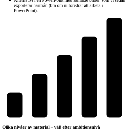
Alternativt i en PowerPoint med samlade bilder, som vi sedan
exporterar härifrån (bra om ni föredrar att arbeta i
PowerPoint).
Olika nivåer av material – välj efter ambitionsnivå