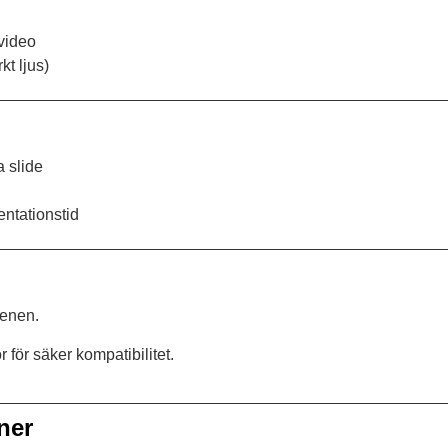
video
kt ljus)
 slide
ntationstid
cenen.
för säker kompatibilitet.
ner