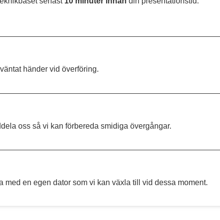
teknikbåset senast
10 minuter innan
din presentationstid.
äntat händer vid överföring.
ddela oss så vi kan förbereda smidiga övergångar.
Ta med en egen dator som vi kan växla till vid dessa moment.