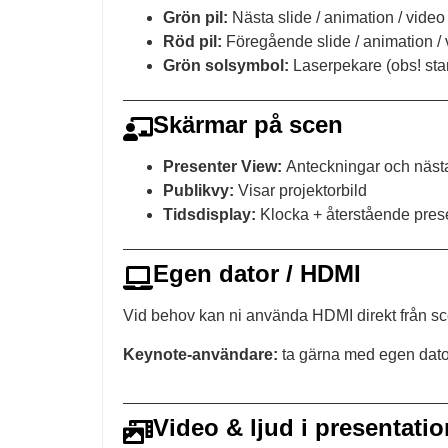
Grön pil:
Nästa slide / animation / video
Röd pil:
Föregående slide / animation / 
Grön solsymbol:
Laserpekare (obs! star
Skärmar på scen
Presenter View:
Anteckningar och nästa
Publikvy:
Visar projektorbild
Tidsdisplay:
Klocka + återstående prese
Egen dator / HDMI
Vid behov kan ni använda HDMI direkt från s
Keynote-användare:
ta gärna med egen dator 
Video & ljud i presentatio