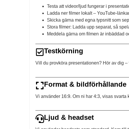
Testa att videor/ljud fungerar i presentat
Ladda ner filmer lokalt – YouTube-länkar 
Skicka gärna med egna typsnitt som sepa
Stora filmer: Ladda upp separat, så spela
Meddela gärna om filmen är inbäddad oc
Testkörning
Vill du provköra presentationen? Hör av dig – v
Format & bildförhållande
Vi använder 16:9. Om ni har 4:3, visas svarta k
Ljud & headset