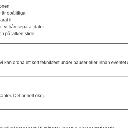
ionen
är opålitliga
rat fil
r vi från separat dator
h på vilken slide
i kan ordna ett kort tekniktest under pauser eller innan eventet s
anter. Det är helt okej.