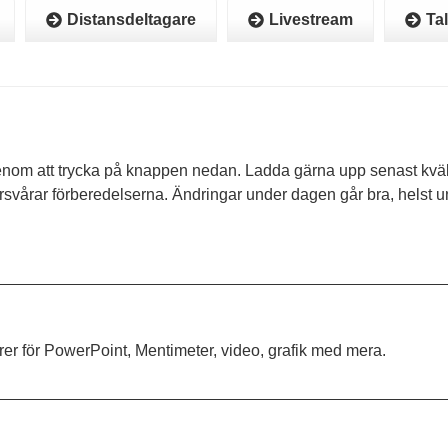
Distansdeltagare
Livestream
Ta
om att trycka på knappen nedan. Ladda gärna upp senast kvällen
örsvårar förberedelserna. Ändringar under dagen går bra, helst u
orer för PowerPoint, Mentimeter, video, grafik med mera.