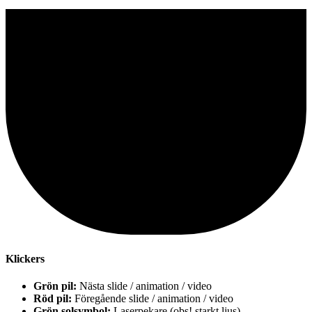
Klickers
Grön pil:
Nästa slide / animation / video
Röd pil:
Föregående slide / animation / video
Grön solsymbol:
Laserpekare (obs! starkt ljus)