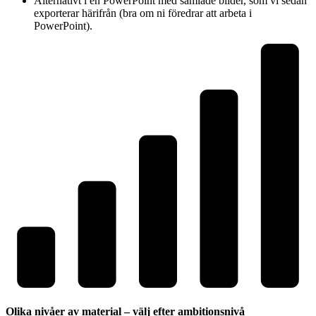
Alternativt i en PowerPoint med samlade bilder, som vi sedan
exporterar härifrån (bra om ni föredrar att arbeta i
PowerPoint).
Olika nivåer av material – välj efter ambitionsnivå